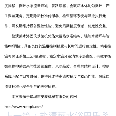
度漂移；循环水泵流量衰减、管路堵塞，会破坏水体均匀循环，产
生温差死角。定期除垢校准传感器、检查循环系统与温控执行元
件，可长期维持设备温控性能，避免后期精度衰减、稳定性变差。
盐渍菜水浴巴氏杀菌机凭借大蓄热水浴结构、强制水循环与智
能
调控，具备良好的温度控制精度与长时间运行稳定性。精准控
PID
温可保证杀菌工艺
值达标，稳定水温分布消除冷热盲区，有效平衡
F
微生物抑菌效果与盐渍菜脆度、风味品质。合理的结构设计、控制
系统匹配与日常维保，是持续维持高温控精度与稳态性能、保障盐
渍菜标准化安全生产的关键所在。
本文来源于诸城市安泰机械有限公司官网
http://www.zcatspjx.com/
上一篇：盐渍菜水浴巴氏杀