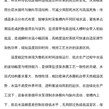
置、补水补冷扰动及物料连续进出料带来的热负荷变化。水浴槽采
用分层水循环与侧向导流结构，可减少局部死水区与高温死角；传
感器多点分布式布置，能够实时采集槽内不同区域水温，避免单点
测温造成的数值滞后与误判。盐渍菜带包装连续入槽时会带入初始
低温，造成瞬时水温小幅回落，高精度温控系统可快速自适应调节
加热功率，缩短温度回归时间，维持工艺允许的误差区间。
温度稳定性体现为整机长时间连续运行、批次生产过程中水温
的波动幅度与维持能力，是保障盐渍菜杀菌工艺一致性的关键。水
浴式结构蓄水量大、热惰性强，相比喷淋式杀菌机自带天然稳温优
势，水温不易受外界环境、进料量波动而剧烈起伏。在连续化生产
工况下，设备依靠循环水泵强制水体横向与纵向流动，使槽内上
下、前后水温梯度差控制在很低水平，无局部过热或低温盲区，保