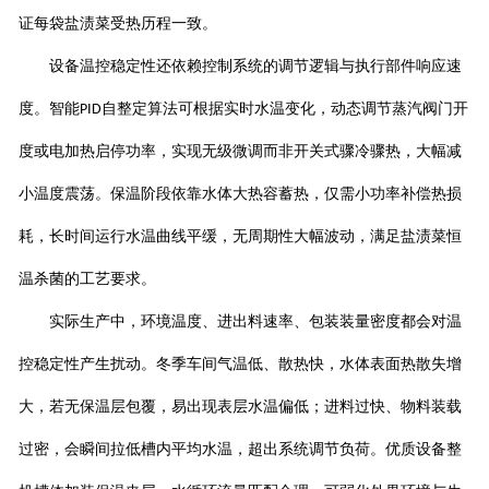
证每袋盐渍菜受热历程一致。
设备温控稳定性还依赖控制系统的调节逻辑与执行部件响应速
度。智能
自整定算法可根据实时水温变化，动态调节蒸汽阀门开
PID
度或电加热启停功率，实现无级微调而非开关式骤冷骤热，大幅减
小温度震荡。保温阶段依靠水体大热容蓄热，仅需小功率补偿热损
耗，长时间运行水温曲线平缓，无周期性大幅波动，满足盐渍菜恒
温杀菌的工艺要求。
实际生产中，环境温度、进出料速率、包装装量密度都会对温
控稳定性产生扰动。冬季车间气温低、散热快，水体表面热散失增
大，若无保温层包覆，易出现表层水温偏低；进料过快、物料装载
过密，会瞬间拉低槽内平均水温，超出系统调节负荷。优质设备整