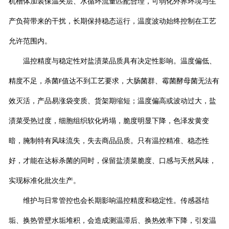
机槽体加装保温夹层、水循环流量匹配合理，可弱化外界环境与生
产负荷带来的干扰，长期保持稳态运行，温度波动始终控制在工艺
允许范围内。
温控精度与稳定性对盐渍菜品质具有决定性影响。温度偏低、
精度不足，杀菌
值达不到工艺要求，大肠菌群、霉菌酵母菌无法有
F
效灭活，产品易涨袋变质、货架期缩短；温度偏高或波动过大，盐
渍菜受热过度，细胞组织软化坍塌，脆度明显下降，色泽发黄变
暗，腌制特有风味流失，失去商品品质。只有温控精准、稳态性
好，才能在达标杀菌的同时，保留盐渍菜脆度、口感与天然风味，
实现标准化批次生产。
维护与日常管控也会长期影响温控精度和稳定性。传感器结
垢、换热管壁水垢堆积，会造成测温滞后、换热效率下降，引发温