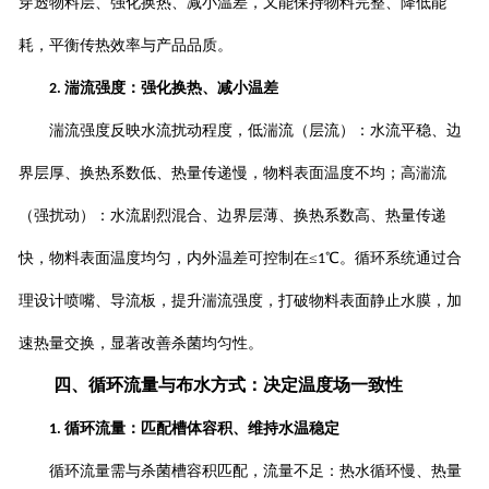
穿透物料层、强化换热、减小温差，又能保持物料完整、降低能
耗，平衡传热效率与产品品质。
湍流强度：强化换热、减小温差
2.
湍流强度反映水流扰动程度，低湍流（层流）：水流平稳、边
界层厚、换热系数低、热量传递慢，物料表面温度不均；高湍流
（强扰动）：水流剧烈混合、边界层薄、换热系数高、热量传递
快，物料表面温度均匀，内外温差可控制在
≤
℃。循环系统通过合
1
理设计喷嘴、导流板，提升湍流强度，打破物料表面静止水膜，加
速热量交换，显著改善杀菌均匀性。
四、循环流量与布水方式：决定温度场一致性
循环流量：匹配槽体容积、维持水温稳定
1.
循环流量需与杀菌槽容积匹配，流量不足：热水循环慢、热量