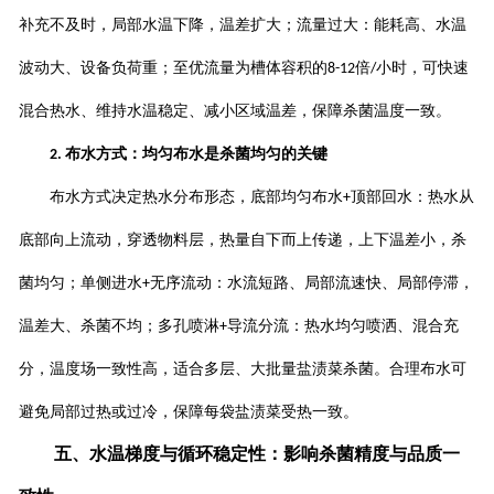
补充不及时，局部水温下降，温差扩大；流量过大：能耗高、水温
波动大、设备负荷重；至优流量为槽体容积的
倍
小时，可快速
8-12
/
混合热水、维持水温稳定、减小区域温差，保障杀菌温度一致。
布水方式：均匀布水是杀菌均匀的关键
2.
布水方式决定热水分布形态，底部均匀布水
顶部回水：热水从
+
底部向上流动，穿透物料层，热量自下而上传递，上下温差小，杀
菌均匀；单侧进水
无序流动：水流短路、局部流速快、局部停滞，
+
温差大、杀菌不均；多孔喷淋
导流分流：热水均匀喷洒、混合充
+
分，温度场一致性高，适合多层、大批量盐渍菜杀菌。合理布水可
避免局部过热或过冷，保障每袋盐渍菜受热一致。
五、水温梯度与循环稳定性：影响杀菌精度与品质一