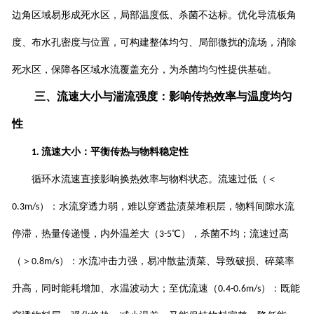
边角区域易形成死水区，局部温度低、杀菌不达标。优化导流板角
度、布水孔密度与位置，可构建整体均匀、局部微扰的流场，消除
死水区，保障各区域水流覆盖充分，为杀菌均匀性提供基础。
三、流速大小与湍流强度：影响传热效率与温度均匀
性
流速大小：平衡传热与物料稳定性
1.
循环水流速直接影响换热效率与物料状态。流速过低（＜
）：水流穿透力弱，难以穿透盐渍菜堆积层，物料间隙水流
0.3m/s
停滞，热量传递慢，内外温差大（
℃），杀菌不均；流速过高
3-5
（＞
）：水流冲击力强，易冲散盐渍菜、导致破损、碎菜率
0.8m/s
升高，同时能耗增加、水温波动大；至优流速（
）：既能
0.4-0.6m/s