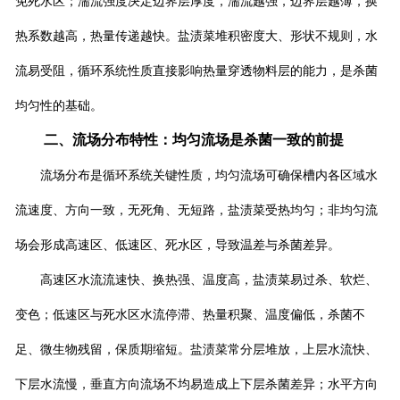
免死水区；湍流强度决定边界层厚度，湍流越强，边界层越薄，换
热系数越高，热量传递越快。盐渍菜堆积密度大、形状不规则，水
流易受阻，循环系统性质直接影响热量穿透物料层的能力，是杀菌
均匀性的基础。
二、流场分布特性：均匀流场是杀菌一致的前提
流场分布是循环系统关键性质，均匀流场可确保槽内各区域水
流速度、方向一致，无死角、无短路，盐渍菜受热均匀；非均匀流
场会形成高速区、低速区、死水区，导致温差与杀菌差异。
高速区水流流速快、换热强、温度高，盐渍菜易过杀、软烂、
变色；低速区与死水区水流停滞、热量积聚、温度偏低，杀菌不
足、微生物残留，保质期缩短。盐渍菜常分层堆放，上层水流快、
下层水流慢，垂直方向流场不均易造成上下层杀菌差异；水平方向