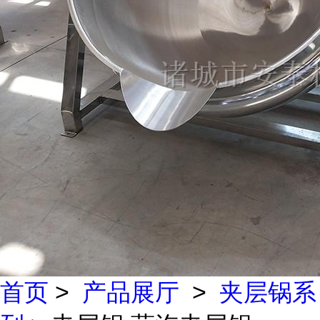
首页
>
产品展厅
>
夹层锅系