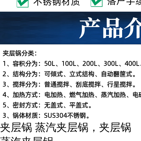
夹层锅 蒸汽夹层锅，夹层锅