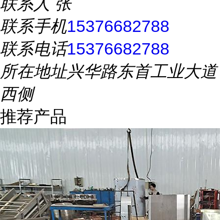
联系人
张
联系手机
15376682788
联系电话
15376682788
所在地址
兴华路东首工业大道
西侧
推荐产品