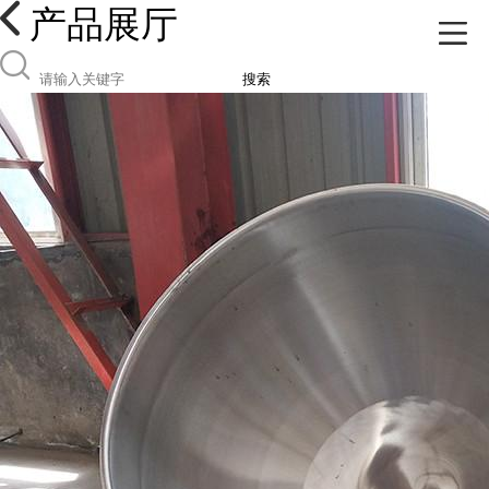
产品展厅
搜索