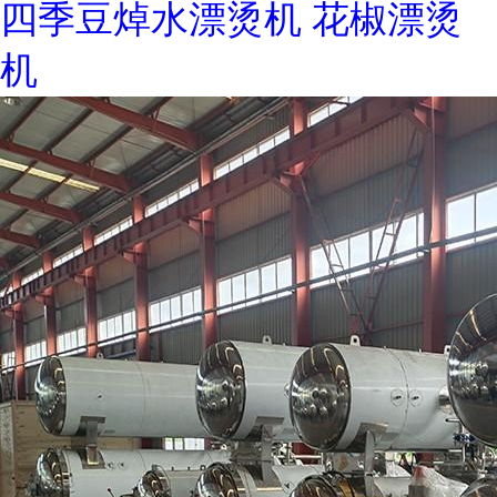
四季豆焯水漂烫机 花椒漂烫
机