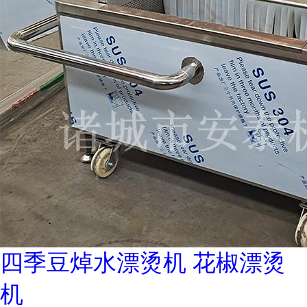
四季豆焯水漂烫机 花椒漂烫
机