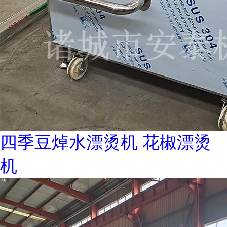
四季豆焯水漂烫机 花椒漂烫
机