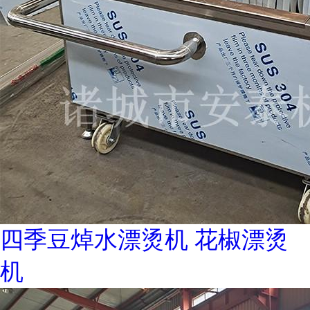
四季豆焯水漂烫机 花椒漂烫
机