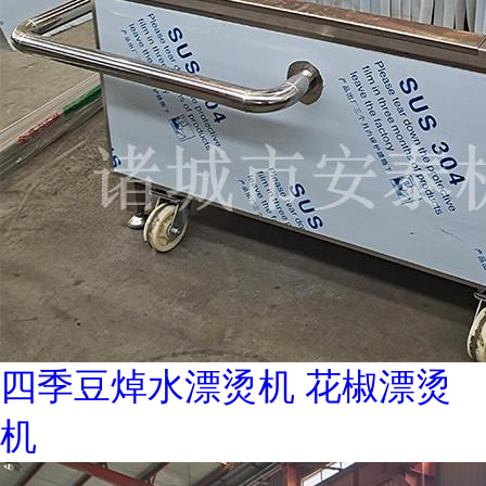
四季豆焯水漂烫机 花椒漂烫
机