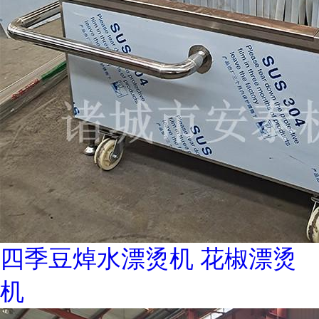
四季豆焯水漂烫机 花椒漂烫
机