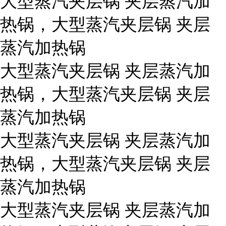
大型蒸汽夹层锅 夹层蒸汽加
热锅，大型蒸汽夹层锅 夹层
蒸汽加热锅
大型蒸汽夹层锅 夹层蒸汽加
热锅，大型蒸汽夹层锅 夹层
蒸汽加热锅
大型蒸汽夹层锅 夹层蒸汽加
热锅，大型蒸汽夹层锅 夹层
蒸汽加热锅
大型蒸汽夹层锅 夹层蒸汽加