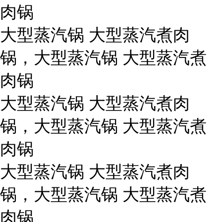
肉锅
大型蒸汽锅 大型蒸汽煮肉
锅，大型蒸汽锅 大型蒸汽煮
肉锅
大型蒸汽锅 大型蒸汽煮肉
锅，大型蒸汽锅 大型蒸汽煮
肉锅
大型蒸汽锅 大型蒸汽煮肉
锅，大型蒸汽锅 大型蒸汽煮
肉锅