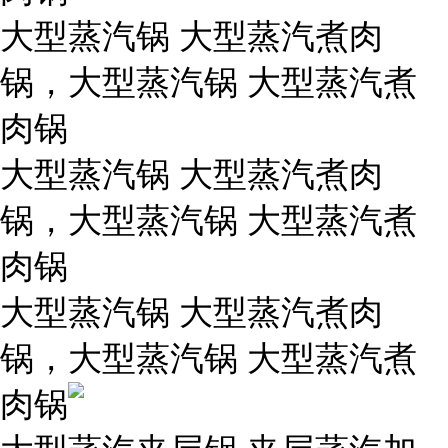
大型蒸汽锅 大型蒸汽煮肉
锅，大型蒸汽锅 大型蒸汽煮
肉锅
大型蒸汽锅 大型蒸汽煮肉
锅，大型蒸汽锅 大型蒸汽煮
肉锅
大型蒸汽锅 大型蒸汽煮肉
锅，大型蒸汽锅 大型蒸汽煮
肉锅