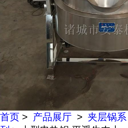
首页
>
产品展厅
>
夹层锅系