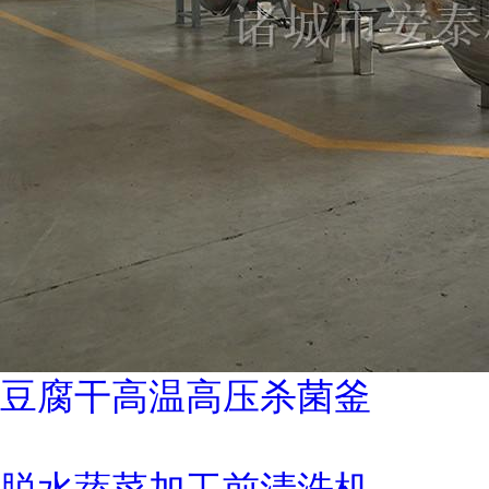
豆腐干高温高压杀菌釜