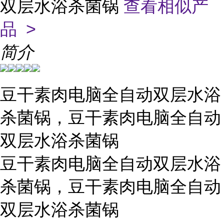
双层水浴杀菌锅
查看相似产
品 >
简介
豆干素肉电脑全自动双层水浴
杀菌锅，豆干素肉电脑全自动
双层水浴杀菌锅
豆干素肉电脑全自动双层水浴
杀菌锅，豆干素肉电脑全自动
双层水浴杀菌锅