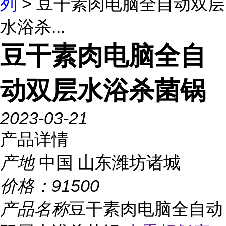
列
> 豆干素肉电脑全自动双层
水浴杀...
豆干素肉电脑全自
动双层水浴杀菌锅
2023-03-21
产品详情
产地
中国 山东潍坊诸城
价格：
91500
产品名称
豆干素肉电脑全自动