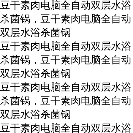
豆干素肉电脑全自动双层水浴
杀菌锅，豆干素肉电脑全自动
双层水浴杀菌锅
豆干素肉电脑全自动双层水浴
杀菌锅，豆干素肉电脑全自动
双层水浴杀菌锅
豆干素肉电脑全自动双层水浴
杀菌锅，豆干素肉电脑全自动
双层水浴杀菌锅
豆干素肉电脑全自动双层水浴