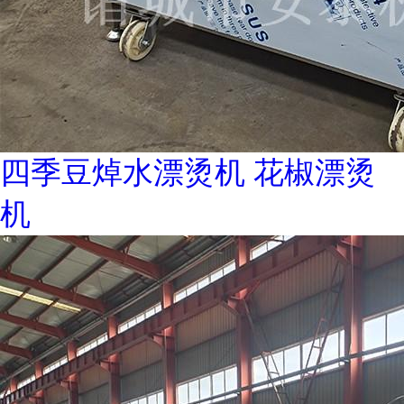
四季豆焯水漂烫机 花椒漂烫
机