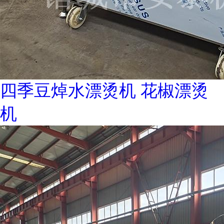
四季豆焯水漂烫机 花椒漂烫
机