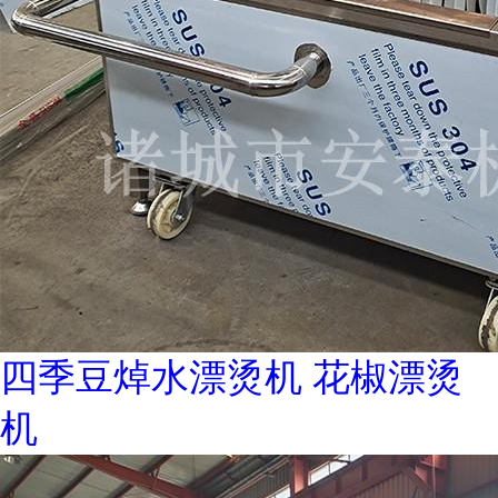
四季豆焯水漂烫机 花椒漂烫
机