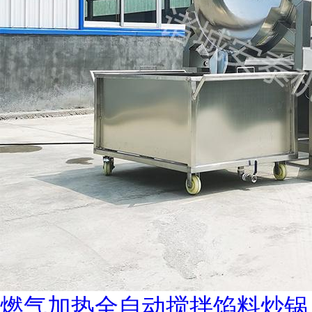
燃气加热全自动搅拌馅料炒锅