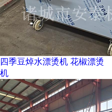
四季豆焯水漂烫机 花椒漂烫
机