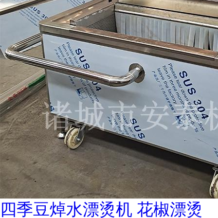
四季豆焯水漂烫机 花椒漂烫