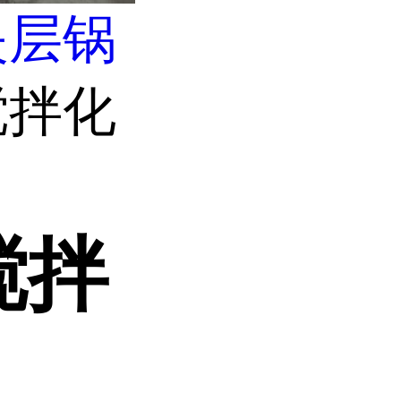
夹层锅
搅拌化
搅拌