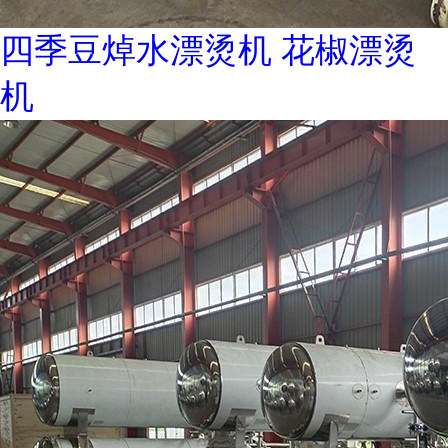
四季豆焯水漂烫机 花椒漂烫
机