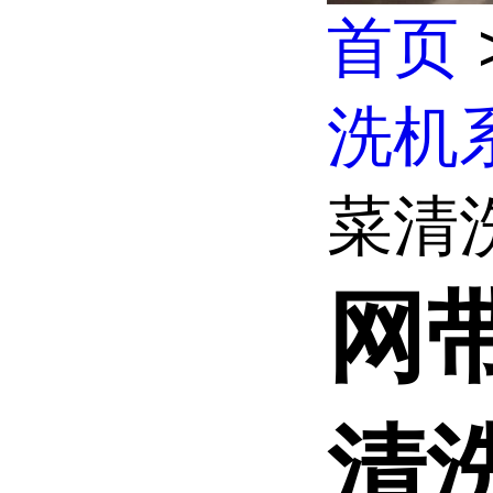
首页
洗机
菜清
网
清