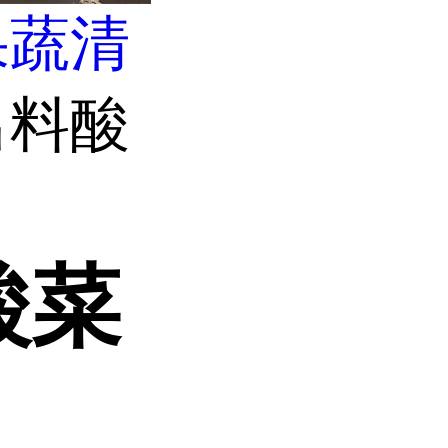
果蔬清
出料酸
酸菜