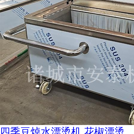
四季豆焯水漂烫机 花椒漂烫