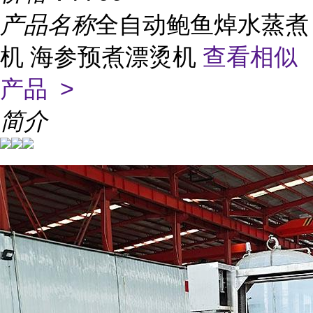
产品名称
全自动鲍鱼焯水蒸煮
机 海参预煮漂烫机
查看相似
产品 >
简介