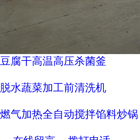
豆腐干高温高压杀菌釜
脱水蔬菜加工前清洗机
燃气加热全自动搅拌馅料炒锅