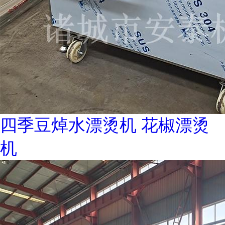
四季豆焯水漂烫机 花椒漂烫
机